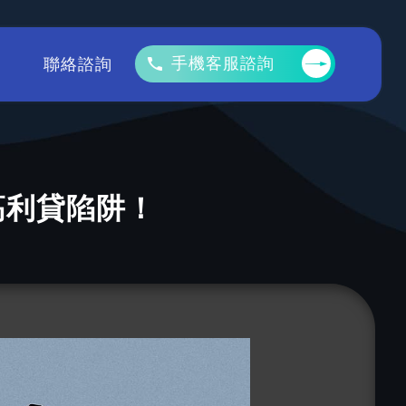
手機客服諮詢
聯絡諮詢
高利貸陷阱！