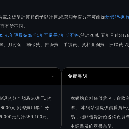
備查之標準計算範例予以計算,總費用年百分率可能從
最低1%到最
件而有所不同。
5.99%,年限最短為期5年至最長7年期不等
,貸款20萬,五年月付34
率、月付金、動保費、帳管費、手續費、資料查詢費、開聯費..等
免責聲明
假設貸款金額為30萬元,貸
本網站資料僅供參考，實際
9000元,則總費用年百分
準。 本網站僅提供借貸資
000元共計359,100元。
易，相關借貸請洽各網頁資
申請書及約定書為準。