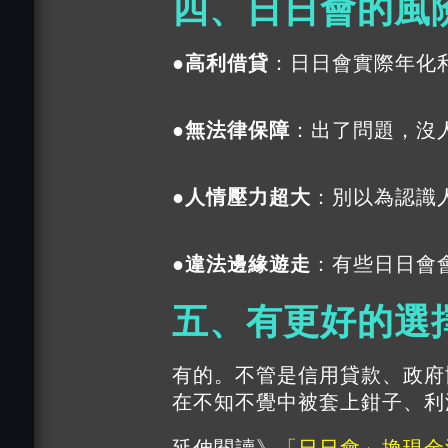
四、日日會的風
●高利借貸
：日日會實際年化
●
無法律保障
：出了問題，沒
●
人情壓力超大
：別以為認識
●
違法邊緣遊走
：有些日日會
五、有更好的選
有的。不管是信用貸款、政府
在不知不覺中被套上鉗子、利
延伸閱讀》
「日日會」換現金