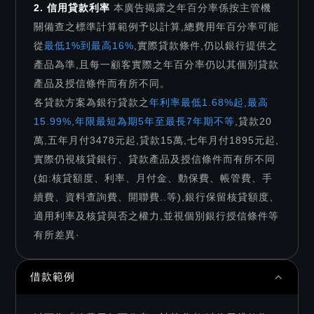
2. 信用貸款利率
本廣告揭露之年百分率係按主管機
關備查之標準計算範例予以計算,總費用年百分率可能
從
最低1%到最高16%
,實際貸款條件,仍以銀行提供之
產品為準,且每一顧客實際之年百分率仍以其個別貸款
產品及授信條件而有所不同。
各貸款方案為銀行貸款之
年利率最低1.68%起,最高
15.99%,年限最短為期5年至最長7年期不等
,貸款20
萬,五年月付3478元起,貸款15萬,七年月付1895元起,
實際仍視核貸銀行、貸款產品及授信條件而有所不同
(如:核貸額度、利率、月付金、動保費、帳管費、手
續費、資料查詢費、開聯費..等),銀行保留核貸額度、
適用利率及核貸與否之權力,並視個別銀行授信條件等
有所差異·
借款範例