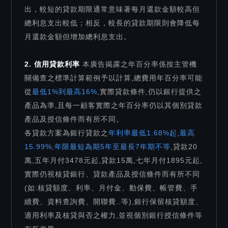
出，較短的貸款期限通常意味著每月還款金額較高但
總利息支出較低；相反，較長的貸款期限則會降低每
月還款金額但增加總利息支出。
2. 信用貸款利率
本廣告揭露之年百分率係按主管機
關備查之標準計算範例予以計算,總費用年百分率可能
從
最低1%到最高16%
,實際貸款條件,仍以銀行提供之
產品為準,且每一顧客實際之年百分率仍以其個別貸款
產品及授信條件而有所不同。
各貸款方案為銀行貸款之
年利率最低1.68%起,最高
15.99%,年限最短為期5年至最長7年期不等
,貸款20
萬,五年月付3478元起,貸款15萬,七年月付1895元起,
實際仍視核貸銀行、貸款產品及授信條件而有所不同
(如:核貸額度、利率、月付金、動保費、帳管費、手
續費、資料查詢費、開聯費..等),銀行保留核貸額度、
適用利率及核貸與否之權力,並視個別銀行授信條件等